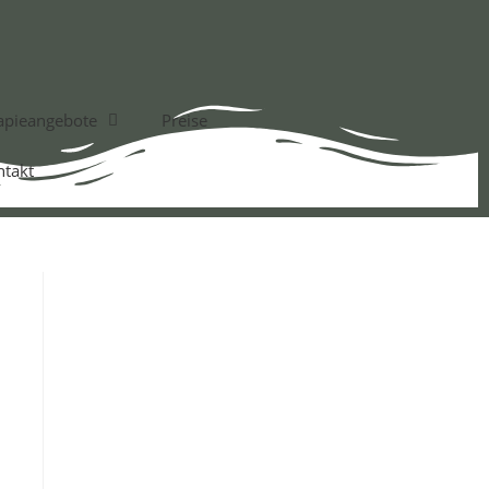
apieangebote
Preise
ntakt