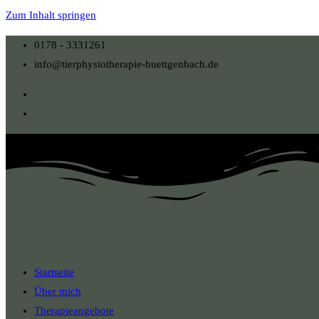
Zum Inhalt springen
0178 - 3331261
info@tierphysiotherapie-buettgenbach.de
Startseite
Über mich
Therapieangebote