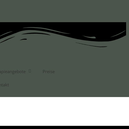
apieangebote
Preise
ntakt