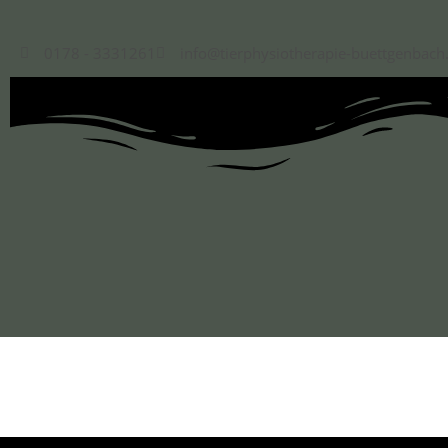
0178 - 3331261
info@tierphysiotherapie-buettgenbach