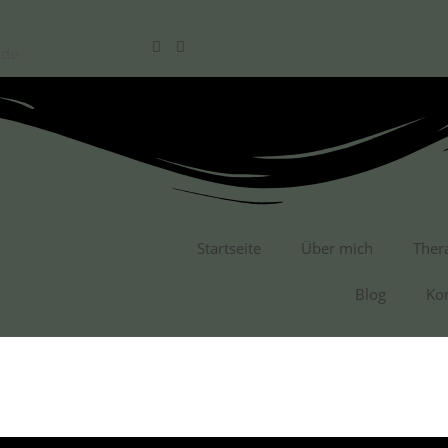
.de
Startseite
Über mich
Ther
Blog
Ko