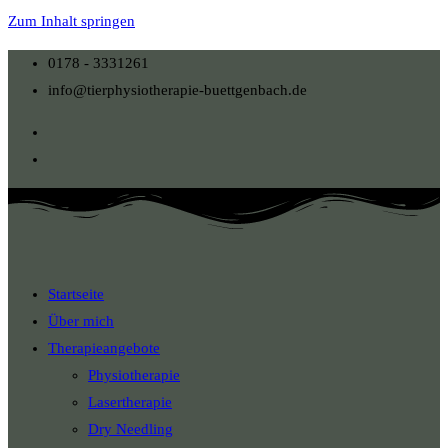
Zum Inhalt springen
0178 - 3331261
info@tierphysiotherapie-buettgenbach.de
Startseite
Über mich
Therapieangebote
Physiotherapie
Lasertherapie
Dry Needling